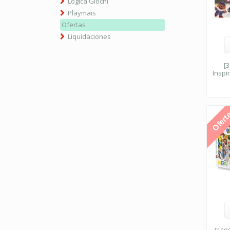
Logica Giochi
Playmais
Ofertas
Liquidaciones
[
Inspi
Ofert