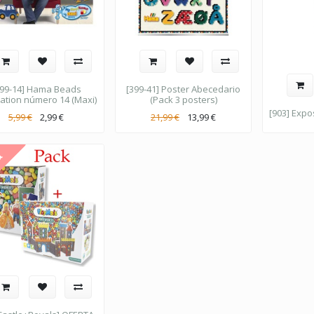
399-14] Hama Beads
[399-41] Poster Abecedario
ration número 14 (Maxi)
(Pack 3 posters)
[903] Expo
5,99
€
2,99
€
21,99
€
13,99
€
a