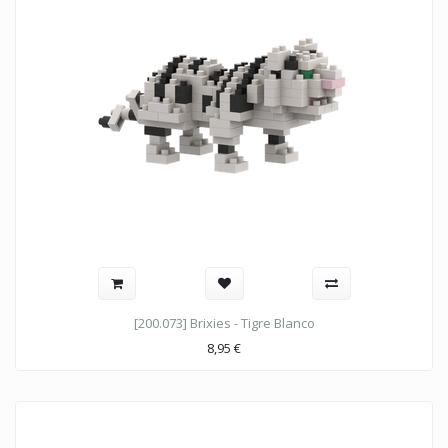
[200.073] Brixies - Tigre Blanco
8,95
€