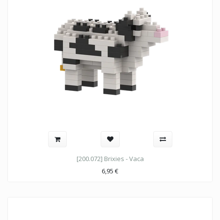
[200.072] Brixies - Vaca
6,95
€