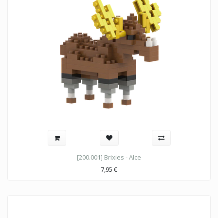
[200.001] Brixies - Alce
7,95
€