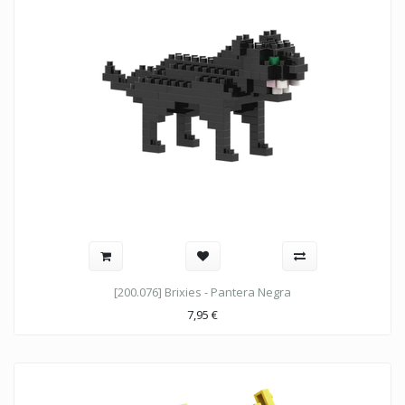
[200.076] Brixies - Pantera Negra
7,95
€