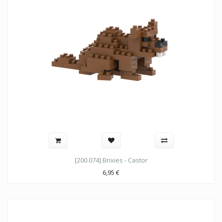
[200.074] Brixies - Castor
6,95
€