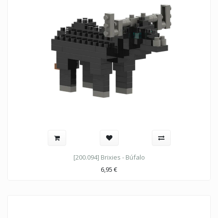
[200.094] Brixies - Búfalo
6,95
€