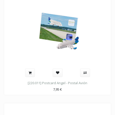
[220.011] Postcard Angel - Postal Avión
7,95
€