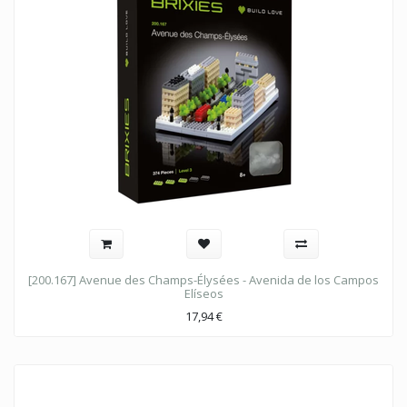
[200.167] Avenue des Champs-Élysées - Avenida de los Campos
Elíseos
17,94
€