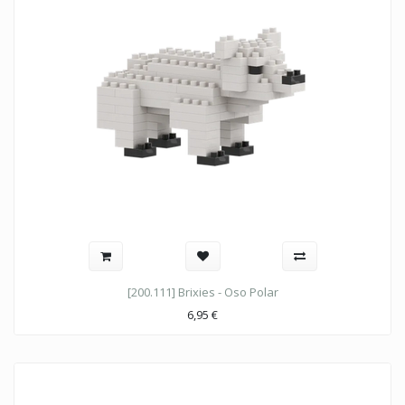
[200.111] Brixies - Oso Polar
6,95
€