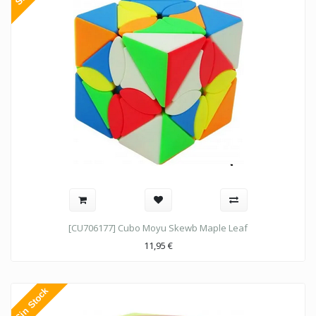
[CU706177] Cubo Moyu Skewb Maple Leaf
11,95
€
Sin Stock