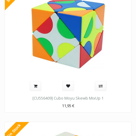
[CU556409] Cubo Moyu Skewb MixUp 1
11,95
€
Sin Stock