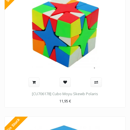
[CU706178] Cubo Moyu Skewb Polaris
11,95
€
Sin Stock