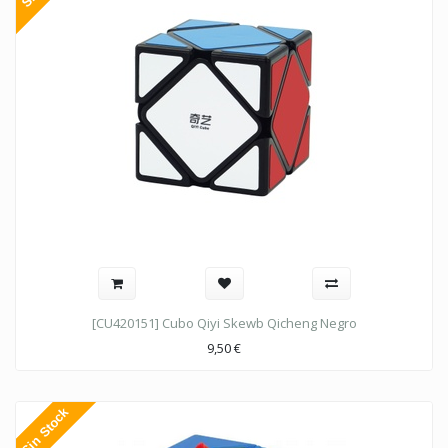
[CU420151] Cubo Qiyi Skewb Qicheng Negro
9,50
€
Sin Stock