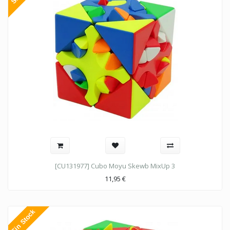
[CU131977] Cubo Moyu Skewb MixUp 3
11,95
€
Sin Stock