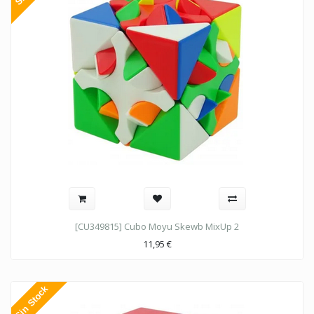
[CU349815] Cubo Moyu Skewb MixUp 2
11,95
€
Sin Stock