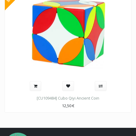
[CU109484] Cubo Qiyi Ancient Coin
12,50
€