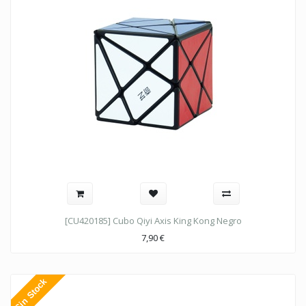
[CU420185] Cubo Qiyi Axis King Kong Negro
7,90
€
Sin Stock