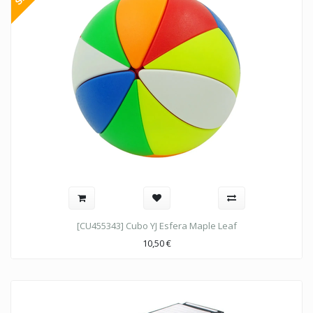
[CU455343] Cubo YJ Esfera Maple Leaf
10,50
€