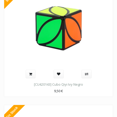
[CU420143] Cubo Qiyi Ivy Negro
9,50
€
Sin Stock