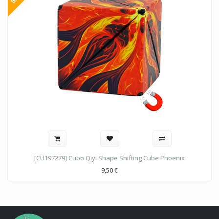
[CU197279] Cubo Qiyi Shape Shifting Cube Phoenix
9,50
€