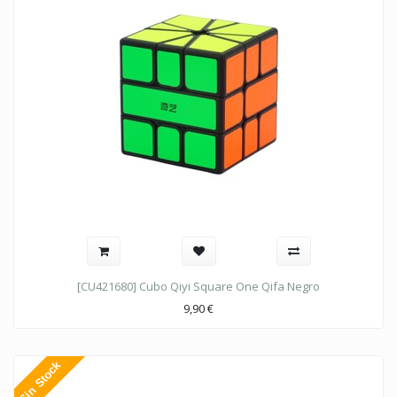
[CU421680] Cubo Qiyi Square One Qifa Negro
9,90
€
Sin Stock