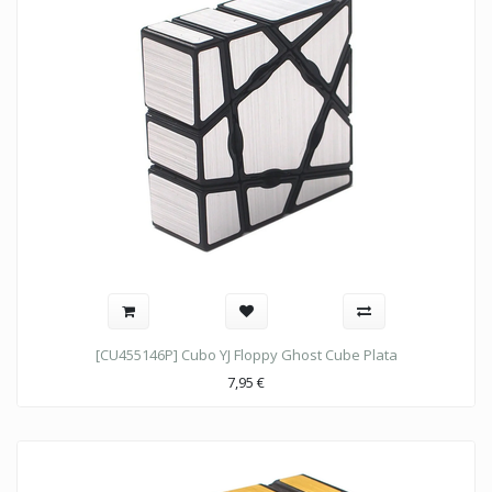
[CU455146P] Cubo YJ Floppy Ghost Cube Plata
7,95
€