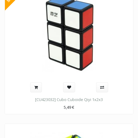
[CU423032] Cubo Cuboide Qiyi 1x2x3
5,49
€