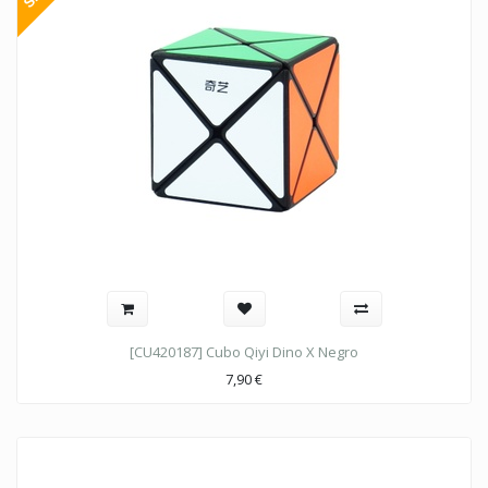
[CU420187] Cubo Qiyi Dino X Negro
7,90
€