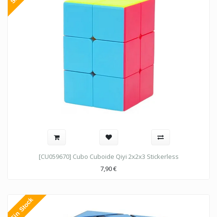
[CU059670] Cubo Cuboide Qiyi 2x2x3 Stickerless
7,90
€
Sin Stock