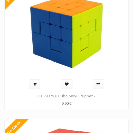
[CU793793] Cubo Moyu Puppet 2
9,90
€
Sin Stock