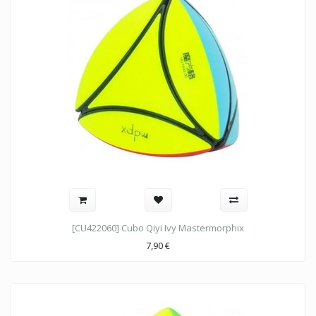
[CU422060] Cubo Qiyi Ivy Mastermorphix
7,90
€