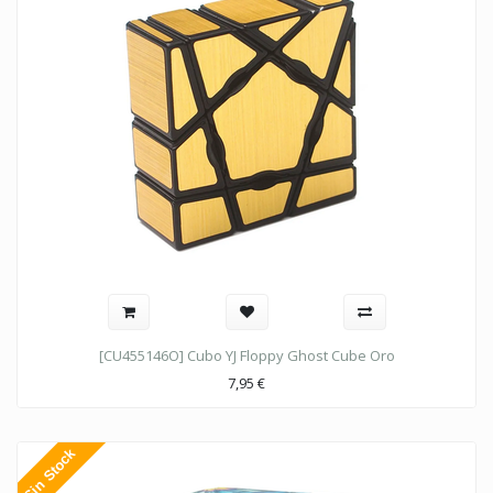
[CU455146O] Cubo YJ Floppy Ghost Cube Oro
7,95
€
Sin Stock