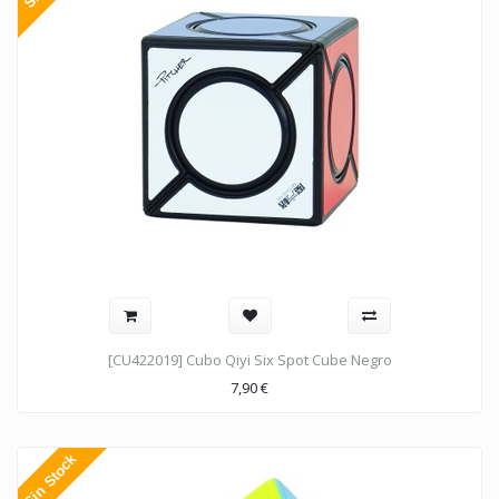
[CU422019] Cubo Qiyi Six Spot Cube Negro
7,90
€
Sin Stock