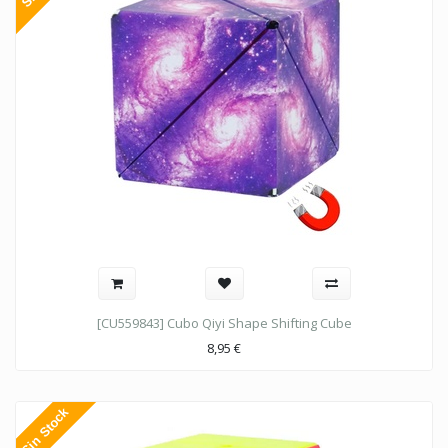
[CU559843] Cubo Qiyi Shape Shifting Cube
8,95
€
Sin Stock