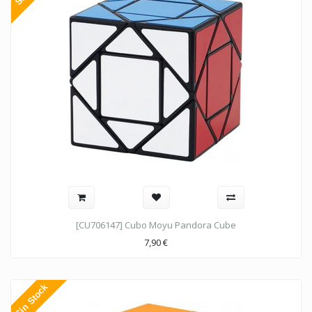
[CU706147] Cubo Moyu Pandora Cube
7,90
€
Sin Stock