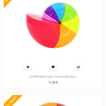
[CU955832] Cubo Fanxin Nautilus
11,95
€
Sin Stock