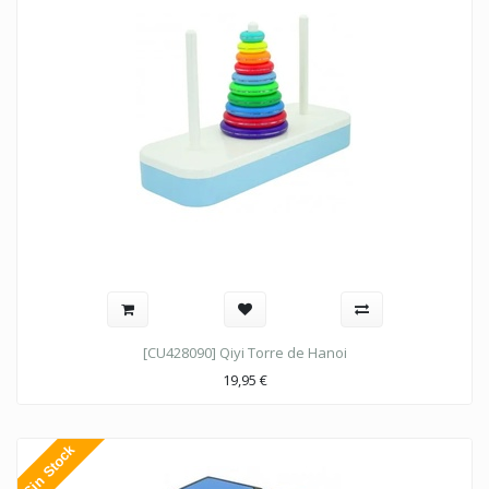
[CU428090] Qiyi Torre de Hanoi
19,95
€
Sin Stock