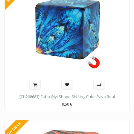
[CU208683] Cubo Qiyi Shape Shifting Cube Pavo Real
9,50
€
Sin Stock