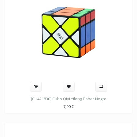
[CU421830] Cubo Qiyi Yileng Fisher Negro
7,90
€