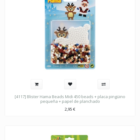
[4117] Blister Hama Beads Midi 450 beads + placa pingüino
pequeña + papel de planchado
2,95
€