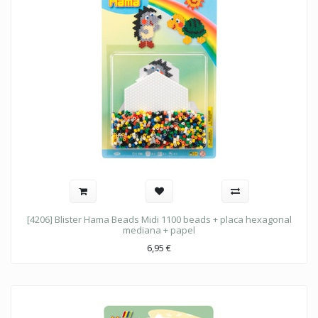
[4206] Blister Hama Beads Midi 1100 beads + placa hexagonal
mediana + papel
6,95
€