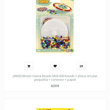
[4903] Blister Hama Beads Midi 600 beads + placa circular
pequeña + conector + papel
4,50
€