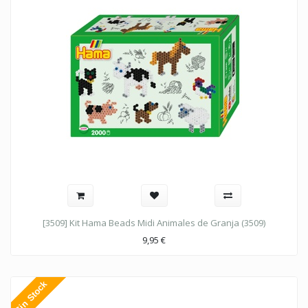
[3509] Kit Hama Beads Midi Animales de Granja (3509)
9,95
€
Sin Stock