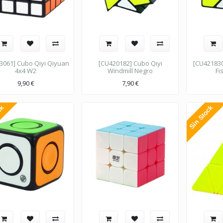
3061] Cubo Qiyi Qiyuan
[CU420182] Cubo Qiyi
[CU421830
4x4 W2
Windmill Negro
Fi
9,90
€
7,90
€
ck
Sin Stock