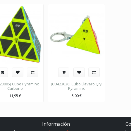
23005] Cubo Pyraminx
[CU423036] Cubo Llavero Qiyi
Carbono
Pyraminx
11,95
€
5,00
€
Información
Co