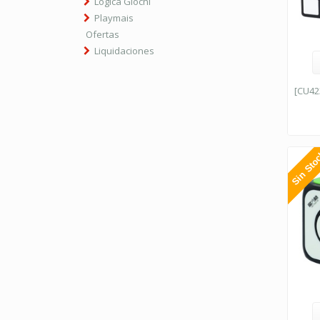
Logica Giochi
Playmais
Ofertas
Liquidaciones
[CU42
Sin Sto