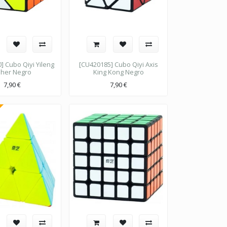
] Cubo Qiyi Yileng
[CU420185] Cubo Qiyi Axis
sher Negro
King Kong Negro
7,90
€
7,90
€