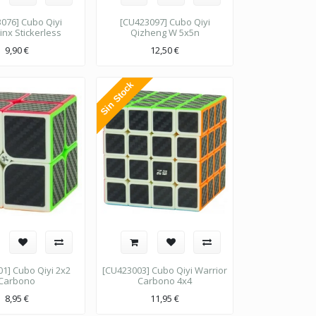
076] Cubo Qiyi
[CU423097] Cubo Qiyi
nx Stickerless
Qizheng W 5x5n
9,90
€
12,50
€
Sin Stock
1] Cubo Qiyi 2x2
[CU423003] Cubo Qiyi Warrior
Carbono
Carbono 4x4
8,95
€
11,95
€