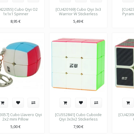
422055] Cubo Qiyi O2
[CU420169] Cubo Qiyi 3x3
[CU423
1x1x1 Spinner
Warrior W Stickerless
Pyrami
8,95
€
5,49
€
3057] Cubo Llavero Qiyi
[CU552841] Cubo Cuboide
[CU42300
2x2 mini Pillow
Qiyi 3x3x2 Stickerless
5,00
€
7,90
€