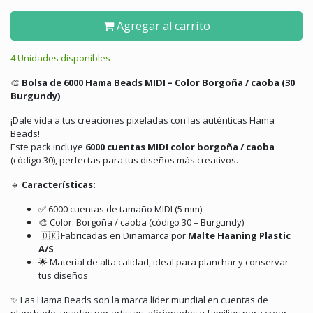
Agregar al carrito
4 Unidades disponibles
🎨
Bolsa de 6000 Hama Beads MIDI – Color Borgoña / caoba (30
Burgundy)
¡Dale vida a tus creaciones pixeladas con las auténticas Hama
Beads!
Este pack incluye
6
000 cuentas MIDI color borgoña / caoba
(código 30), perfectas para tus diseños más creativos.
🔹
Características:
✅ 6000 cuentas de tamaño MIDI (5 mm)
🎨 Color: Borgoña / caoba (código 30 – Burgundy)
🇩🇰 Fabricadas en Dinamarca por
Malte Haaning Plastic
A/S
🌟 Material de alta calidad, ideal para planchar y conservar
tus diseños
✨ Las Hama Beads son la marca líder mundial en cuentas de