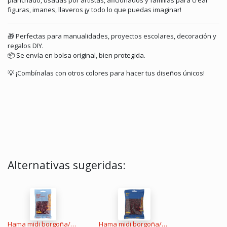
planchado, usadas por artistas, aficionados y familias para crear
figuras, imanes, llaveros ¡y todo lo que puedas imaginar!
🎁 Perfectas para manualidades, proyectos escolares, decoración y
regalos DIY.
📦 Se envía en bolsa original, bien protegida.
💡 ¡Combínalas con otros colores para hacer tus diseños únicos!
Alternativas sugeridas:
Hama midi borgoña/caoba 1000 piezas
Hama midi borgoña/caoba 3000 piezas