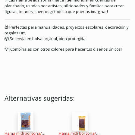
✨ Las Hama Beads son la marca líder mundial en cuentas de
planchado, usadas por artistas, aficionados y familias para crear
figuras, imanes, llaveros ¡y todo lo que puedas imaginar!
🎁 Perfectas para manualidades, proyectos escolares, decoración y
regalos DIY.
📦 Se envía en bolsa original, bien protegida.
💡 ¡Combínalas con otros colores para hacer tus diseños únicos!
Alternativas sugeridas:
Hama midi borgoña/caoba 1000 piezas
Hama midi borgoña/caoba 6000 piezas