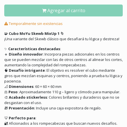
Agregar al carrito
Temporalmente sin existencias
🧩
Cubo MoYu Skewb MixUp 1
🌀
¡Una variante del Skewb clásico que desafiará tu lógica y destreza!
✨
Características destacadas
:
🔹
Diseño innovador
:
Incorpora piezas adicionales en los centros
que se pueden mezclar con las de otros centros al alinear los cortes,
aumentando la complejidad del rompecabezas.
🧠
Desafío intrigante
:
El objetivo es resolver el cubo mediante
giros que mezclan esquinas y centros, poniendo a prueba tu lógica y
paciencia.
📐
Dimensiones
:
60 × 60 × 60 mm
⚖️
Peso
:
Aproximadamente 110 g – ligero y cómodo para manipular.
🎨
Acabado stickerless
:
Colores brillantes y duraderos que no se
desgastan con el uso.
🎁
Presentación
:
Incluye una caja expositora de regalo.
💡
Perfecto para
:
🔐
Aficionados a los rompecabezas que buscan nuevos desafíos.