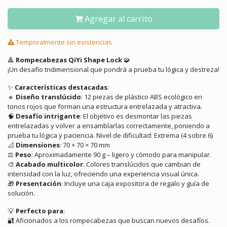
Agregar al carrito
Temporalmente sin existencias
🔺
Rompecabezas QiYi Shape Lock
🧩
¡Un desafío tridimensional que pondrá a prueba tu lógica y destreza!
✨
Características destacadas
:
🔹
Diseño translúcido
:
12 piezas de plástico ABS ecológico en
tonos rojos que forman una estructura entrelazada y atractiva.
🧠
Desafío intrigante
:
El objetivo es desmontar las piezas
entrelazadas y volver a ensamblarlas correctamente, poniendo a
prueba tu lógica y paciencia.
Nivel de dificultad: Extrema
(
4
sobre 6)
📐
Dimensiones
:
70 × 70 × 70 mm
⚖️
Peso
:
Aproximadamente 90 g – ligero y cómodo para manipular.
🎨
Acabado multicolor
:
Colores translúcidos que cambian de
intensidad con la luz, ofreciendo una experiencia visual única.
🎁
Presentación
:
Incluye una caja expositora de regalo y guía de
solución.
💡
Perfecto para
:
🔐
Aficionados a los rompecabezas que buscan nuevos desafíos.