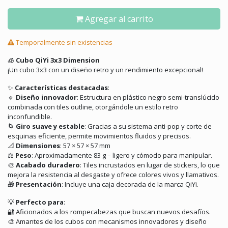
Agregar al carrito
Temporalmente sin existencias
🧊
Cubo QiYi 3x3 Dimension
¡Un cubo 3x3 con un diseño retro y un rendimiento excepcional!
✨
Características destacadas
:
🔹
Diseño innovador
:
Estructura en plástico negro semi-translúcido
combinada con tiles outline, otorgándole un estilo retro
inconfundible.
🌀
Giro suave y estable
:
Gracias a su sistema anti-pop y corte de
esquinas eficiente, permite movimientos fluidos y precisos.
📐
Dimensiones
:
57 × 57 × 57 mm
⚖️
Peso
:
Aproximadamente 83 g – ligero y cómodo para manipular.
🎨
Acabado duradero
:
Tiles incrustados en lugar de stickers, lo que
mejora la resistencia al desgaste y ofrece colores vivos y llamativos.
🎁
Presentación
:
Incluye una caja decorada de la marca QiYi.
💡
Perfecto para
:
🔐
Aficionados a los rompecabezas que buscan nuevos desafíos.
🎨
Amantes de los cubos con mecanismos innovadores y diseño