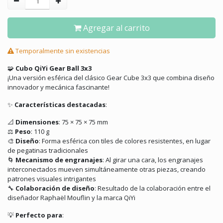
Agregar al carrito
Temporalmente sin existencias
🧩
Cubo QiYi Gear Ball 3x3
¡Una versión esférica del clásico Gear Cube 3x3 que combina diseño
innovador y mecánica fascinante!
✨
Características destacadas
:
📐
Dimensiones
:
75 × 75 × 75 mm
⚖️
Peso
:
110 g
🎨
Diseño
:
Forma esférica con tiles de colores resistentes, en lugar
de pegatinas tradicionales
🌀
Mecanismo de engranajes
:
Al girar una cara, los engranajes
interconectados mueven simultáneamente otras piezas, creando
patrones visuales intrigantes
🔧
Colaboración de diseño
:
Resultado de la colaboración entre el
diseñador Raphaël Mouflin y la marca QiYi
💡
Perfecto para
: