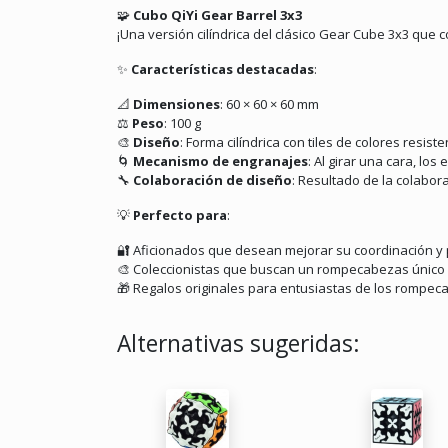
🧩
Cubo QiYi Gear Barrel 3x3
¡Una versión cilíndrica del clásico Gear Cube 3x3 que
✨
Características destacadas
:
📐
Dimensiones
:
60 × 60 × 60 mm
⚖️
Peso
:
100 g
🎨
Diseño
:
Forma cilíndrica con tiles de colores resist
🌀
Mecanismo de engranajes
:
Al girar una cara, lo
🔧
Colaboración de diseño
:
Resultado de la colabora
💡
Perfecto para
:
🔐
Aficionados que desean mejorar su coordinación y
🎨
Coleccionistas que buscan un rompecabezas único y
🎁
Regalos originales para entusiastas de los rompec
Alternativas sugeridas: