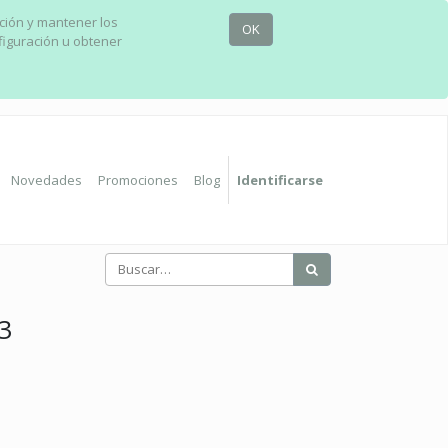
ación y mantener los
OK
figuración u obtener
Novedades
Promociones
Blog
Identificarse
3