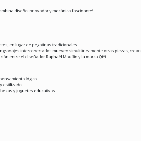
 combina diseño innovador y mecánica fascinante!
entes, en lugar de pegatinas tradicionales
s engranajes interconectados mueven simultáneamente otras piezas, crean
ción entre el diseñador Raphaël Mouflin y la marca QiYi
 pensamiento lógico
 estilizado
abezas y juguetes educativos