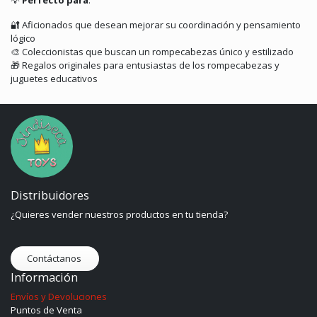
💡
Perfecto para
:
🔐
Aficionados que desean mejorar su coordinación y pensamiento
lógico
🎨
Coleccionistas que buscan un rompecabezas único y estilizado
🎁
Regalos originales para entusiastas de los rompecabezas y
juguetes educativos
Distribuidores
¿Quieres vender nuestros productos en tu tienda?
Contáctanos
Información
Envíos y Devoluciones
Puntos de Venta