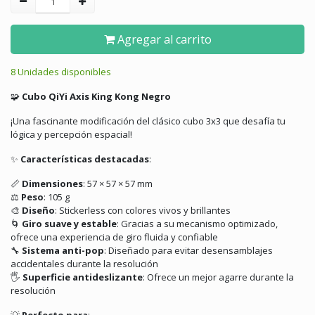
Agregar al carrito
8 Unidades disponibles
🧩
Cubo QiYi Axis King Kong Negro
¡Una fascinante modificación del clásico cubo 3x3 que desafía tu
lógica y percepción espacial!
✨
Características destacadas
:
📏
Dimensiones
:
57 × 57 × 57 mm
⚖️
Peso
:
105 g
🎨
Diseño
:
Stickerless con colores vivos y brillantes
🌀
Giro suave y estable
:
Gracias a su mecanismo optimizado,
ofrece una experiencia de giro fluida y confiable
🔧
Sistema anti-pop
:
Diseñado para evitar desensamblajes
accidentales durante la resolución
🖐️
Superficie antideslizante
:
Ofrece un mejor agarre durante la
resolución