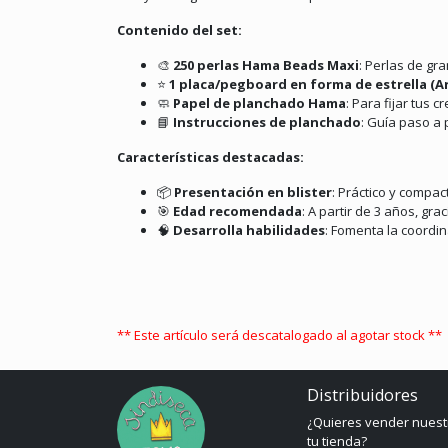
Contenido del set:
🎨
250 perlas Hama Beads Maxi
: Perlas de gr
⭐
1 placa/pegboard en forma de estrella (Art
🧼
Papel de planchado Hama
: Para fijar tus
📘
Instrucciones de planchado
: Guía paso a
Características destacadas:
📦
Presentación en blister
: Práctico y compact
🎯
Edad recomendada
: A partir de 3 años, gr
🧠
Desarrolla habilidades
: Fomenta la coordi
** Este artículo será descatalogado al agotar stock **
Distribuidores
¿Quieres vender nuest
tu tienda?