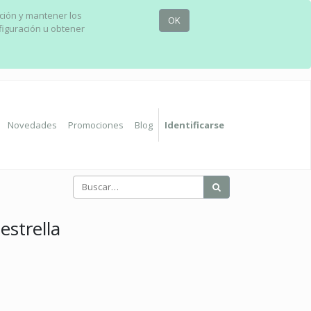
ación y mantener los
OK
figuración u obtener
Novedades
Promociones
Blog
Identificarse
estrella