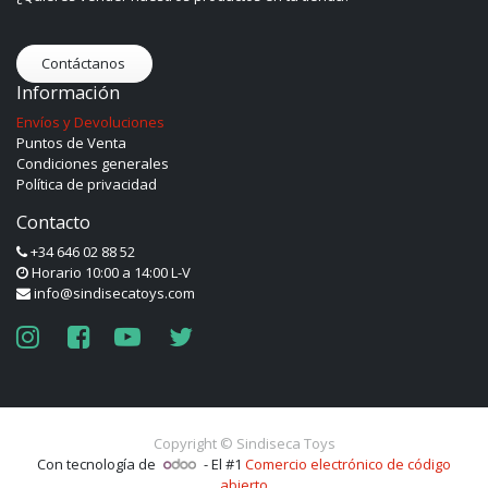
Contáctanos
Información
Envíos y Devoluciones
Puntos de Venta
Condiciones generales
Política de privacidad
Contacto
+34 646 02 88 52
Horario 10:00 a 14:00 L-V
info@sindisecatoys.com
Copyright ©
Sindiseca Toys
Con tecnología de
- El #1
Comercio electrónico de código
abierto