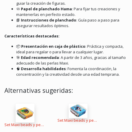
guiar la creación de figuras.
🧼
Papel de planchado Hama
:
Para fijar tus creaciones y
mantenerlas en perfecto estado.
📘
Instrucciones de planchado
:
Guía paso a paso para
asegurar resultados óptimos.
Características destacadas:
📦
Presentación en caja de plástico
:
Práctica y compacta,
ideal para regalar o para llevar a cualquier lugar.
🎯
Edad recomendada
:
A partir de 3 años, gracias al tamaño
adecuado de las perlas Maxi.
🧠
Desarrolla habilidades
:
Fomenta la coordinación, la
concentración y la creatividad desde una edad temprana.
Alternativas sugeridas:
Set Maxi beads y pegboards con caja de plástico
Set Maxi beads y pegboards con caja de plástico