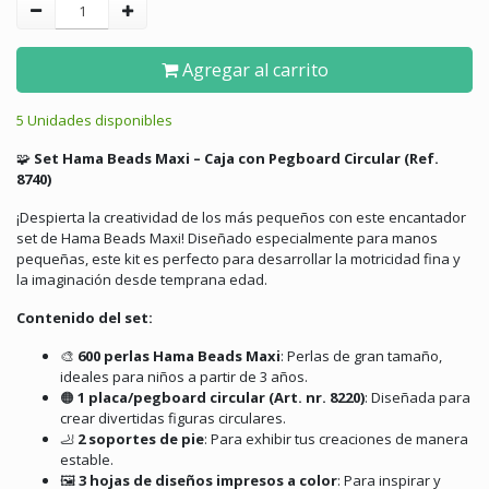
Agregar al carrito
5 Unidades disponibles
🧩
Set Hama Beads Maxi – Caja con Pegboard Circular (Ref.
8740)
¡Despierta la creatividad de los más pequeños con este encantador
set de Hama Beads Maxi!
Diseñado especialmente para manos
pequeñas, este kit es perfecto para desarrollar la motricidad fina y
la imaginación desde temprana edad.
Contenido del set:
🎨
600 perlas Hama Beads Maxi
:
Perlas de gran tamaño,
ideales para niños a partir de 3 años.
🟠
1 placa/pegboard circular (Art. nr. 8220)
:
Diseñada para
crear divertidas figuras circulares.
🦶
2 soportes de pie
:
Para exhibir tus creaciones de manera
estable.
🖼️
3 hojas de diseños impresos a color
:
Para inspirar y