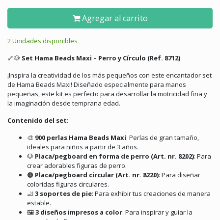
Agregar al carrito
2 Unidades disponibles
🦴🐶
Set Hama Beads Maxi – Perro y Círculo (Ref. 8712)
¡Inspira la creatividad de los más pequeños con este encantador set
de Hama Beads Maxi!
Diseñado especialmente para manos
pequeñas, este kit es perfecto para desarrollar la motricidad fina y
la imaginación desde temprana edad.
Contenido del set:
🎨
900 perlas Hama Beads Maxi
:
Perlas de gran tamaño,
ideales para niños a partir de 3 años.
🐶
Placa/pegboard en forma de perro (Art. nr. 8202)
:
Para
crear adorables figuras de perro.
🟠
Placa/pegboard circular (Art. nr. 8220)
:
Para diseñar
coloridas figuras circulares.
🦶
3 soportes de pie
:
Para exhibir tus creaciones de manera
estable.
🖼️
3 diseños impresos a color
:
Para inspirar y guiar la