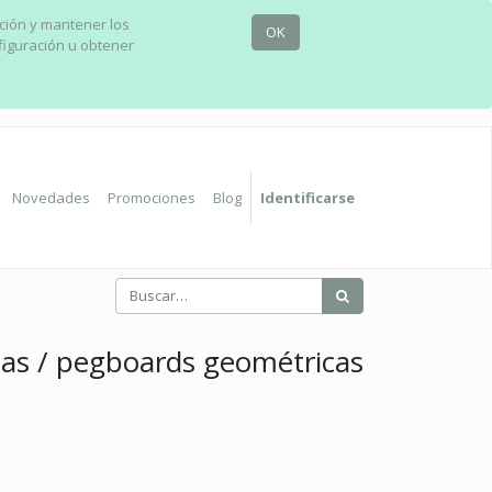
ación y mantener los
OK
figuración u obtener
Novedades
Promociones
Blog
Identificarse
as / pegboards geométricas