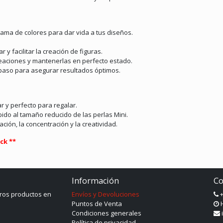
ama de colores para dar vida a tus diseños.
r y facilitar la creación de figuras.
creaciones y mantenerlas en perfecto estado.
paso para asegurar resultados óptimos.
ar y perfecto para regalar.
bido al tamaño reducido de las perlas Mini.
ción, la concentración y la creatividad.
ck **
Información
Co
ros productos en
Envíos y Devoluciones
+
Puntos de Venta
H
Condiciones generales
Política de privacidad