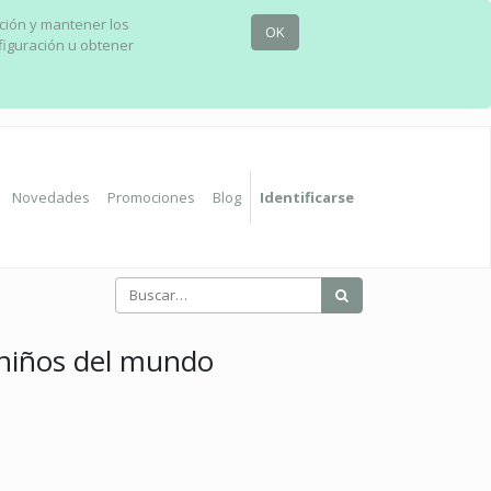
ación y mantener los
OK
figuración u obtener
Novedades
Promociones
Blog
Identificarse
 niños del mundo