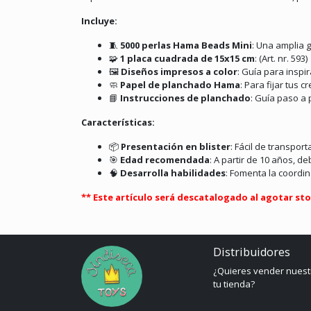
Incluye:
🧵
5000 perlas Hama Beads Mini
:
Una amplia g
🧩
1 placa cuadrada de 15x15 cm
:
(Art. nr. 593)
🖼️
Diseños impresos a color
:
Guía para inspira
🧼
Papel de planchado Hama
:
Para fijar tus 
📘
Instrucciones de planchado
:
Guía paso a 
Características:
📦
Presentación en blister
:
Fácil de transport
🎯
Edad recomendada
:
A partir de 10 años, de
🧠
Desarrolla habilidades
:
Fomenta la coordina
** Este artículo será descatalogado al agotar sto
Distribuidores
¿Quieres vender nuest
tu tienda?