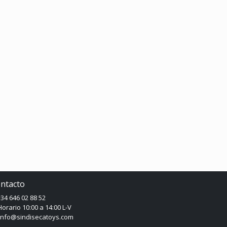
ntacto
34 646 02 88 52
orario 10:00 a 14:00 L-V
info@sindisecatoys.com