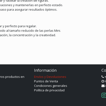
r y facilitar la creación de figuras.
creaciones y mantenerlas en perfecto estado.
paso para asegurar resultados óptimos.
ar y perfecto para regalar.
bido al tamaño reducido de las perlas Mini.
ción, la concentración y la creatividad.
Información
Co
ros productos en
Envíos y Devoluciones
+
Puntos de Venta
H
Condiciones generales
Política de privacidad