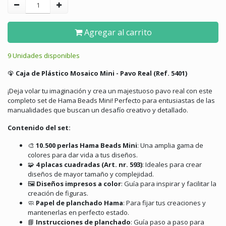
Agregar al carrito
9 Unidades disponibles
🦚
Caja de Plástico Mosaico Mini - Pavo Real (Ref. 5401)
¡Deja volar tu imaginación y crea un majestuoso pavo real con este
completo set de Hama Beads Mini!
Perfecto para entusiastas de las
manualidades que buscan un desafío creativo y detallado.
Contenido del set:
🎨
10.500 perlas Hama Beads Mini
:
Una amplia gama de
colores para dar vida a tus diseños.
🧩
4 placas cuadradas (Art. nr. 593)
:
Ideales para crear
diseños de mayor tamaño y complejidad.
🖼️
Diseños impresos a color
:
Guía para inspirar y facilitar la
creación de figuras.
🧼
Papel de planchado Hama
:
Para fijar tus creaciones y
mantenerlas en perfecto estado.
📘
Instrucciones de planchado
:
Guía paso a paso para