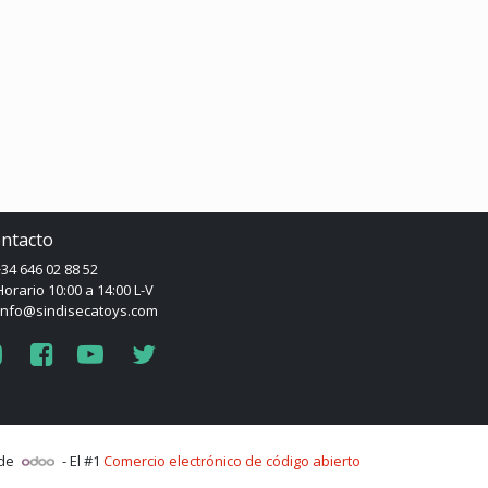
ntacto
34 646 02 88 52
orario 10:00 a 14:00 L-V
info@sindisecatoys.com
 de
- El #1
Comercio electrónico de código abierto