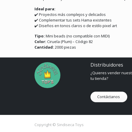
Ideal para:
✔️ Proyectos más complejos y delicados
✔️ Complementar tus sets Hama existentes
✔️ Diseños en tonos claros o de estilo pixel art
Tipo:
Mini beads (no compatible con MIDI)
Color:
Ciruela (Plum) – Código 82
Cantidad:
2000 piezas
Distribuidores
¿Quieres vender nuest
tu tienda?
Contáctanos
Copyright ©
Sindiseca Toys