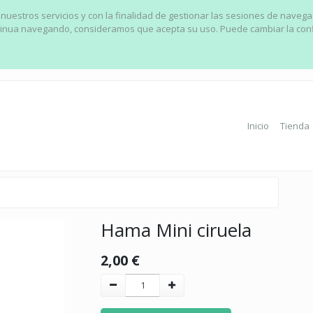
 nuestros servicios y con la finalidad de gestionar las sesiones de naveg
ontinua navegando, consideramos que acepta su uso. Puede cambiar la con
Inicio
Tienda
Hama Mini ciruela
2,00
€