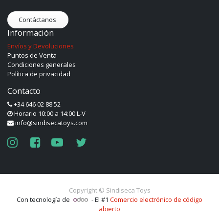
Contáctanos
Información
Envíos y Devoluciones
Puntos de Venta
Condiciones generales
Política de privacidad
Contacto
+34 646 02 88 52
Horario 10:00 a 14:00 L-V
info@sindisecatoys.com
Copyright ©
Sindiseca Toys
Con tecnología de
- El #1
Comercio electrónico de código
abierto