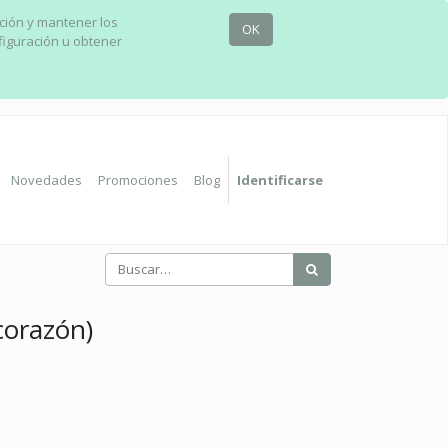
ación y mantener los
OK
figuración u obtener
Novedades
Promociones
Blog
Identificarse
corazón)