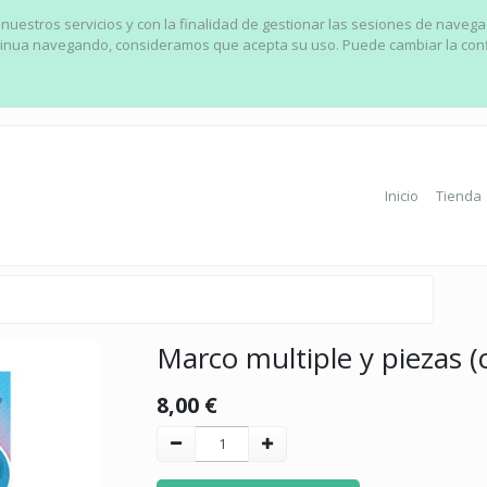
 nuestros servicios y con la finalidad de gestionar las sesiones de naveg
ontinua navegando, consideramos que acepta su uso. Puede cambiar la con
Inicio
Tienda
Marco multiple y piezas (
8,00
€