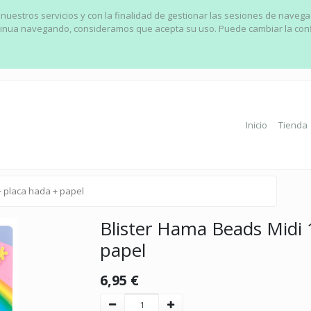
 nuestros servicios y con la finalidad de gestionar las sesiones de naveg
ontinua navegando, consideramos que acepta su uso. Puede cambiar la con
Inicio
Tienda
+ placa hada + papel
Blister Hama Beads Midi 
papel
6,95
€