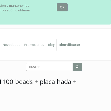
ación y mantener los
OK
figuración u obtener
Novedades
Promociones
Blog
Identificarse
1100 beads + placa hada +