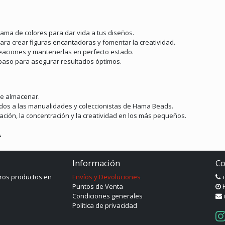
ama de colores para dar vida a tus diseños.
para crear figuras encantadoras y fomentar la creatividad.
creaciones y mantenerlas en perfecto estado.
paso para asegurar resultados óptimos.
de almacenar.
nados a las manualidades y coleccionistas de Hama Beads.
ación, la concentración y la creatividad en los más pequeños.
.
Información
Co
ros productos en
Envíos y Devoluciones
+
Puntos de Venta
H
Condiciones generales
Política de privacidad