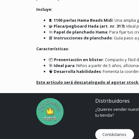
Incluye:
🧵
1100 perlas Hama Beads Midi
:
Una amplia g
🧩
Placa/pegboard Hada (art. nr. 317)
:
Ideal 
🧼
Papel de planchado Hama
:
Para fijar tus 
📘
Instrucciones de planchado
:
Guía paso a 
Características:
📦
Presentación en blister
:
Compacto y fácil 
🎯
Ideal para
:
Niños a partir de 5 años, aficio
🧠
Desarrolla habilidades
:
Fomenta la coordin
Este artículo será descatalogado al agotar stock
Distribuidores
¿Quieres vender nuest
tu tienda?
Contáctanos