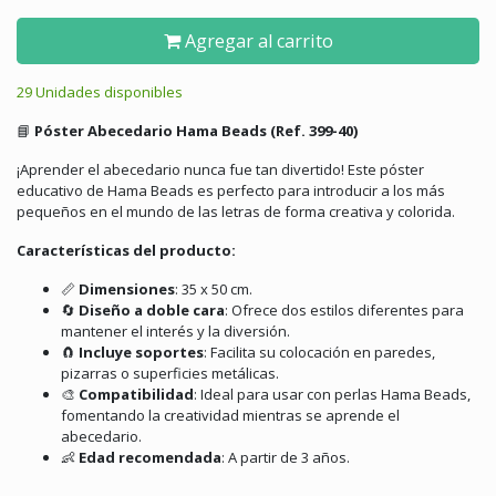
Agregar al carrito
29 Unidades disponibles
📘
Póster Abecedario Hama Beads (Ref. 399-40)
¡Aprender el abecedario nunca fue tan divertido!
Este póster
educativo de Hama Beads es perfecto para introducir a los más
pequeños en el mundo de las letras de forma creativa y colorida.
Características del producto:
📏
Dimensiones
:
35 x 50 cm.
🔄
Diseño a doble cara
:
Ofrece dos estilos diferentes para
mantener el interés y la diversión.
🧲
Incluye soportes
:
Facilita su colocación en paredes,
pizarras o superficies metálicas.
🎨
Compatibilidad
:
Ideal para usar con perlas Hama Beads,
fomentando la creatividad mientras se aprende el
abecedario.
👶
Edad recomendada
:
A partir de 3 años.