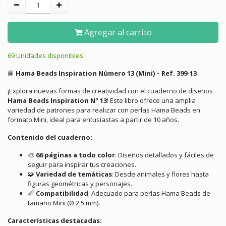
Agregar al carrito
69 Unidades disponibles
📘
Hama Beads Inspiration Número 13 (Mini) – Ref. 399-13
¡Explora nuevas formas de creatividad con el cuaderno de diseños
Hama Beads Inspiration Nº 13
!
Este libro ofrece una amplia
variedad de patrones para realizar con perlas Hama Beads en
formato Mini, ideal para entusiastas a partir de 10 años.
Contenido del cuaderno:
🎨
66 páginas a todo color
:
Diseños detallados y fáciles de
seguir para inspirar tus creaciones.
🧩
Variedad de temáticas
:
Desde animales y flores hasta
figuras geométricas y personajes.
📏
Compatibilidad
:
Adecuado para perlas Hama Beads de
tamaño Mini (Ø 2,5 mm).
Características destacadas: