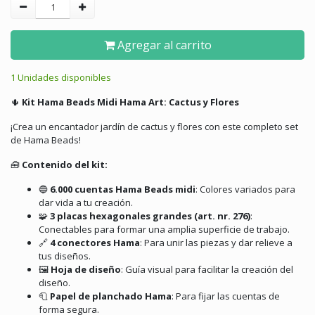
Agregar al carrito
1 Unidades disponibles
🌵
Kit Hama Beads Midi Hama Art: Cactus y Flores
¡Crea un encantador jardín de cactus y flores con este completo set
de Hama Beads!
🧰
Contenido del kit:
🔵
6.000 cuentas Hama Beads midi
:
Colores variados para
dar vida a tu creación.
🧩
3 placas hexagonales grandes (art. nr. 276)
:
Conectables para formar una amplia superficie de trabajo.
🔗
4 conectores Hama
:
Para unir las piezas y dar relieve a
tus diseños.
🖼️
Hoja de diseño
:
Guía visual para facilitar la creación del
diseño.
🧻
Papel de planchado Hama
:
Para fijar las cuentas de
forma segura.