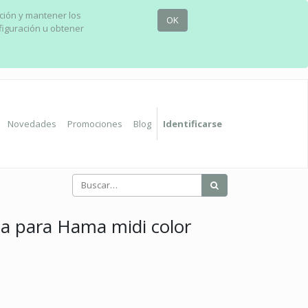
ación y mantener los
OK
figuración u obtener
Novedades
Promociones
Blog
Identificarse
a para Hama midi color