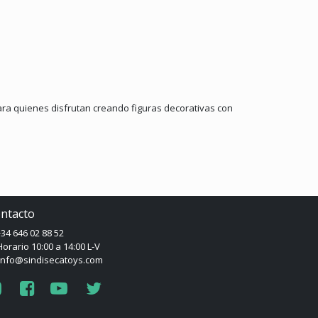
para quienes disfrutan creando figuras decorativas con
ntacto
34 646 02 88 52
orario 10:00 a 14:00 L-V
info@sindisecatoys.com