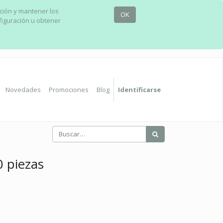
ación y mantener los
OK
figuración u obtener
Novedades
Promociones
Blog
Identificarse
 piezas