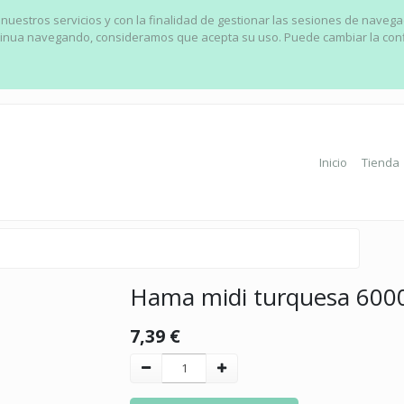
 nuestros servicios y con la finalidad de gestionar las sesiones de naveg
ontinua navegando, consideramos que acepta su uso. Puede cambiar la con
Inicio
Tienda
Hama midi turquesa 6000
7,39
€