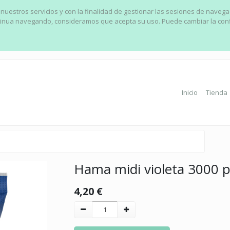
 nuestros servicios y con la finalidad de gestionar las sesiones de naveg
ontinua navegando, consideramos que acepta su uso. Puede cambiar la con
Inicio
Tienda
Hama midi violeta 3000 p
4,20
€