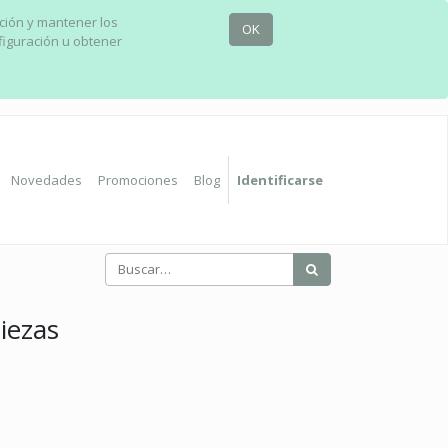
ación y mantener los
OK
figuración u obtener
Novedades
Promociones
Blog
Identificarse
iezas