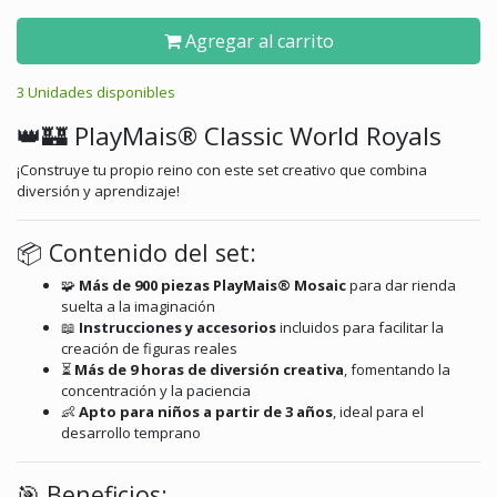
Agregar al carrito
3 Unidades disponibles
👑🏰 PlayMais® Classic World Royals
¡Construye tu propio reino con este set creativo que combina
diversión y aprendizaje!
📦 Contenido del set:
🧩
Más de 900 piezas PlayMais®
Mosaic
para dar rienda
suelta a la imaginación
📖
Instrucciones y accesorios
incluidos para facilitar la
creación de figuras reales
⏳
Más de 9 horas de diversión creativa
, fomentando la
concentración y la paciencia
👶
Apto para niños a partir de 3 años
, ideal para el
desarrollo temprano​
🎯 Beneficios: