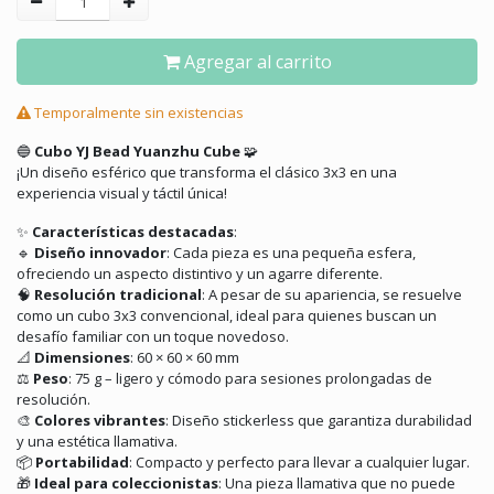
Agregar al carrito
Temporalmente sin existencias
🔵
Cubo YJ Bead Yuanzhu Cube
🧩
¡Un diseño esférico que transforma el clásico 3x3 en una
experiencia visual y táctil única!
✨
Características destacadas
:
🔹
Diseño innovador
:
Cada pieza es una pequeña esfera,
ofreciendo un aspecto distintivo y un agarre diferente.
🧠
Resolución tradicional
:
A pesar de su apariencia, se resuelve
como un cubo 3x3 convencional, ideal para quienes buscan un
desafío familiar con un toque novedoso.
📐
Dimensiones
:
60 × 60 × 60 mm
⚖️
Peso
:
75 g – ligero y cómodo para sesiones prolongadas de
resolución.
🎨
Colores vibrantes
:
Diseño stickerless que garantiza durabilidad
y una estética llamativa.
📦
Portabilidad
:
Compacto y perfecto para llevar a cualquier lugar.
🎁
Ideal para coleccionistas
:
Una pieza llamativa que no puede