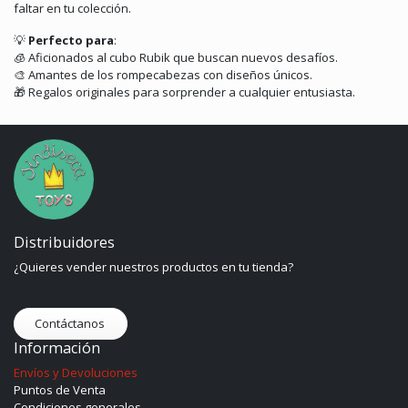
faltar en tu colección.
💡
Perfecto para
:
🧊
Aficionados al cubo Rubik que buscan nuevos desafíos.
🎨
Amantes de los rompecabezas con diseños únicos.
🎁
Regalos originales para sorprender a cualquier entusiasta.
Distribuidores
¿Quieres vender nuestros productos en tu tienda?
Contáctanos
Información
Envíos y Devoluciones
Puntos de Venta
Condiciones generales