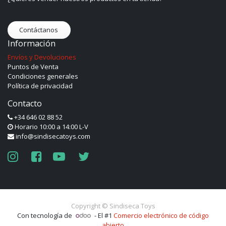
Contáctanos
Información
Envíos y Devoluciones
Puntos de Venta
Condiciones generales
Política de privacidad
Contacto
+34 646 02 88 52
Horario 10:00 a 14:00 L-V
info@sindisecatoys.com
Copyright ©
Sindiseca Toys
Con tecnología de
- El #1
Comercio electrónico de código
abierto