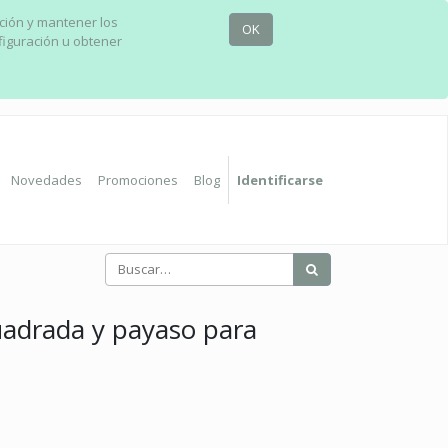
ación y mantener los
OK
figuración u obtener
Novedades
Promociones
Blog
Identificarse
uadrada y payaso para