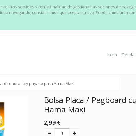
 nuestros servicios y con la finalidad de gestionar las sesiones de naveg
ontinua navegando, consideramos que acepta su uso. Puede cambiar la con
Inicio
Tienda
oard cuadrada y payaso para Hama Maxi
Bolsa Placa / Pegboard c
Hama Maxi
2,99
€