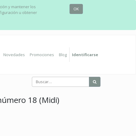
ación y mantener los
OK
figuración u obtener
Novedades
Promociones
Blog
Identificarse
número 18 (Midi)