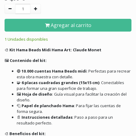
Agregar al carrito
1 Unidades disponibles
🎨
Kit Hama Beads Midi Hama Art: Claude Monet
🖼️
Contenido del kit:
🔵
10.000 cuentas Hama Beads midi
:
Perfectas para recrear
esta obra maestra con detalle.
🧩
6 placas cuadradas grandes (15x15 cm)
:
Conectables
para formar una gran superficie de trabajo.
🖼️
Hoja de diseño
:
Guía visual para facilitar la creación del
diseño.
🧻
Papel de planchado Hama
:
Para fijar las cuentas de
forma segura.
📄
Instrucciones detalladas
:
Paso a paso para un
resultado perfecto.
🎨
Beneficios del kit: