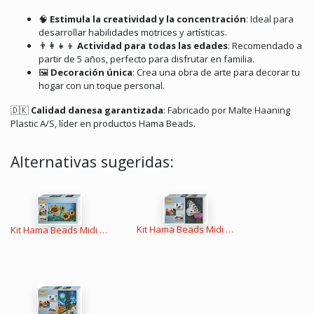
🧠
Estimula la creatividad y la concentración
:
Ideal para
desarrollar habilidades motrices y artísticas.
👨‍👩‍👧‍👦
Actividad para todas las edades
:
Recomendado a
partir de 5 años, perfecto para disfrutar en familia.
🖼️
Decoración única
:
Crea una obra de arte para decorar tu
hogar con un toque personal.
🇩🇰
Calidad danesa garantizada
:
Fabricado por Malte Haaning
Plastic A/S, líder en productos Hama Beads.
Alternativas sugeridas:
Kit Hama Beads Midi Hama Art : Mariposa
Kit Hama Beads Midi Hama Art : Girasoles