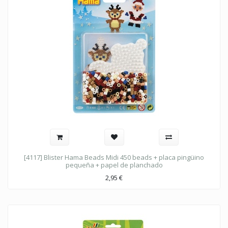
[4117] Blister Hama Beads Midi 450 beads + placa pingüino
pequeña + papel de planchado
2,95
€