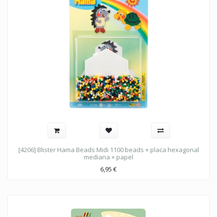
[4206] Blister Hama Beads Midi 1100 beads + placa hexagonal
mediana + papel
6,95
€