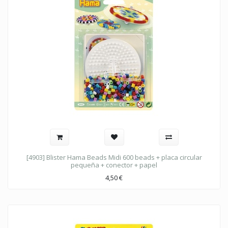
[4903] Blister Hama Beads Midi 600 beads + placa circular
pequeña + conector + papel
4,50
€