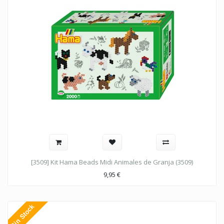
[3509] Kit Hama Beads Midi Animales de Granja (3509)
9,95
€
Sin Stock